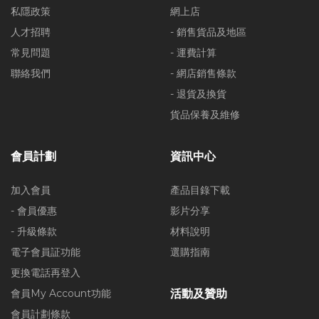
私隱政策
網上店
人才招聘
- 銷售貨品及地區
常見問題
- 運費計算
聯絡我們
- 網店銷售條款
- 退貨及換貨
貨品保養及維修
會員計劃
資訊中心
加入會員
產品目錄下載
- 會員優惠
影片分享
- 升級條款
材料說明
電子會員証功能
選購指南
更換電話再登入
會員My Account功能
活動及贊助
會員計劃條款