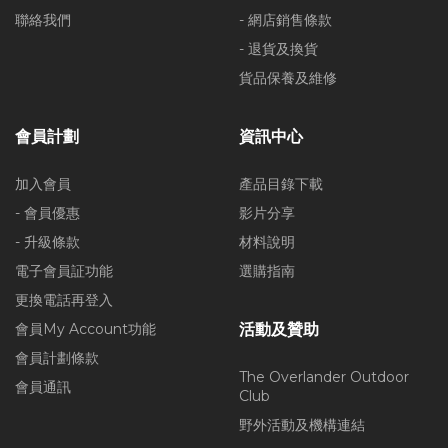
聯絡我們
- 網店銷售條款
- 退貨及換貨
貨品保養及維修
會員計劃
資訊中心
加入會員
產品目錄下載
- 會員優惠
影片分享
- 升級條款
材料說明
電子會員証功能
選購指南
更換電話再登入
會員My Account功能
活動及贊助
會員計劃條款
The Overlander Outdoor
會員通訊
Club
野外活動及機構連結