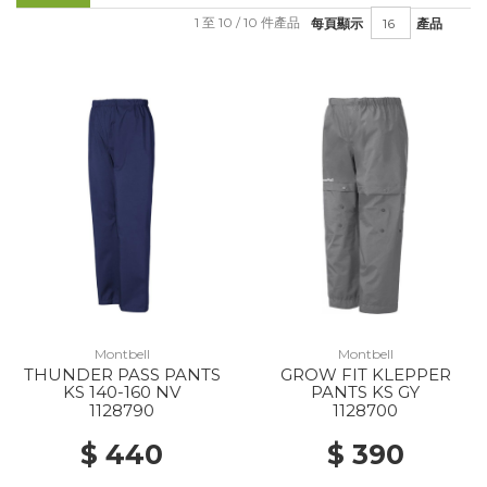
1 至 10 / 10 件產品
每頁顯示
產品
Montbell
Montbell
THUNDER PASS PANTS
GROW FIT KLEPPER
KS 140-160 NV
PANTS KS GY
1128790
1128700
$ 440
$ 390