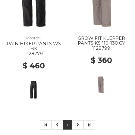
GROW FIT KLEPPER
Montbell
PANTS KS 110-130 GY
RAIN HIKER PANTS WS
1128799
BK
1128779
$ 360
$ 460
1