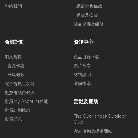
聯絡我們
- 網店銷售條款
- 退貨及換貨
貨品保養及維修
會員計劃
資訊中心
加入會員
產品目錄下載
- 會員優惠
影片分享
- 升級條款
材料說明
電子會員証功能
選購指南
更換電話再登入
會員My Account功能
活動及贊助
會員計劃條款
The Overlander Outdoor
會員通訊
Club
野外活動及機構連結