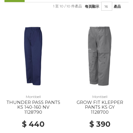
1 至 10 / 10 件產品
每頁顯示
產品
Montbell
Montbell
THUNDER PASS PANTS
GROW FIT KLEPPER
KS 140-160 NV
PANTS KS GY
1128790
1128700
$ 440
$ 390