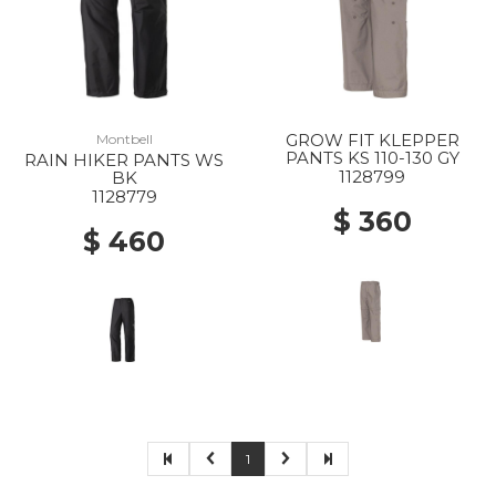
GROW FIT KLEPPER
Montbell
PANTS KS 110-130 GY
RAIN HIKER PANTS WS
1128799
BK
1128779
$ 360
$ 460
1