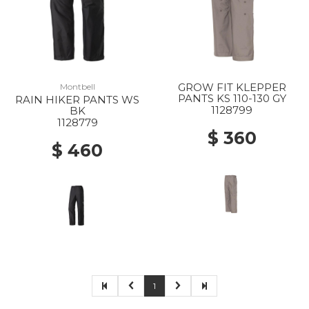
GROW FIT KLEPPER
Montbell
PANTS KS 110-130 GY
RAIN HIKER PANTS WS
1128799
BK
1128779
$ 360
$ 460
1