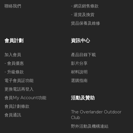
聯絡我們
- 網店銷售條款
- 退貨及換貨
貨品保養及維修
會員計劃
資訊中心
加入會員
產品目錄下載
- 會員優惠
影片分享
- 升級條款
材料說明
電子會員証功能
選購指南
更換電話再登入
會員My Account功能
活動及贊助
會員計劃條款
The Overlander Outdoor
會員通訊
Club
野外活動及機構連結