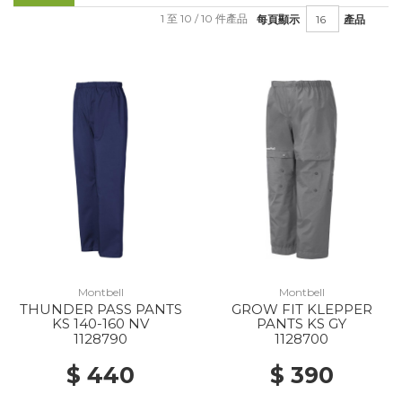
1 至 10 / 10 件產品
每頁顯示
產品
Montbell
Montbell
THUNDER PASS PANTS
GROW FIT KLEPPER
KS 140-160 NV
PANTS KS GY
1128790
1128700
$ 440
$ 390