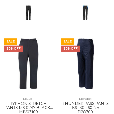
SALE
SALE
20%OFF
20%OFF
MILLET
Montbell
TYPHON STRETCH
THUNDER PASS PANTS
PANTS MS 0247 BLACK -
KS 130-160 NV
NOIR
MIV03169
1128709