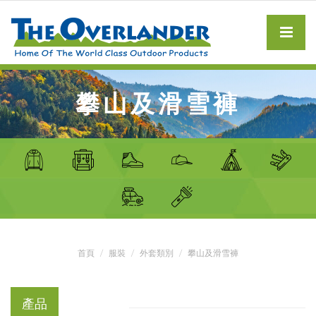
攀山及滑雪褲
首頁
服裝
外套類別
攀山及滑雪褲
產品