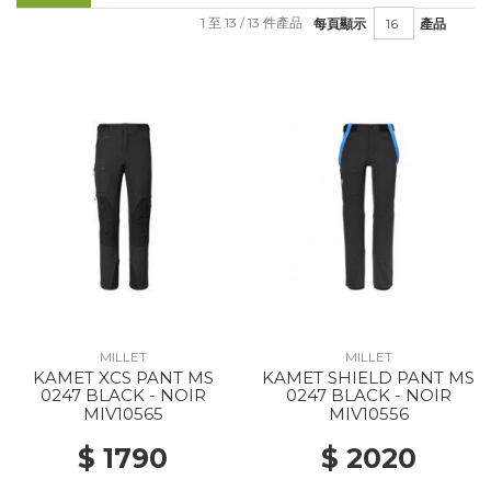
1 至 13 / 13 件產品
每頁顯示
產品
MILLET
MILLET
KAMET XCS PANT MS
KAMET SHIELD PANT MS
0247 BLACK - NOIR
0247 BLACK - NOIR
MIV10565
MIV10556
$ 1790
$ 2020