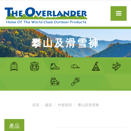
攀山及滑雪褲
首頁
服裝
外套類別
攀山及滑雪褲
產品