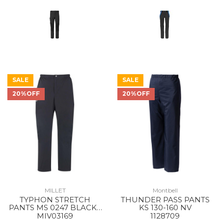
SALE
SALE
20%OFF
20%OFF
MILLET
Montbell
TYPHON STRETCH
THUNDER PASS PANTS
PANTS MS 0247 BLACK -
KS 130-160 NV
NOIR
MIV03169
1128709