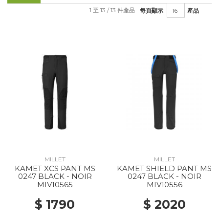
1 至 13 / 13 件產品
每頁顯示
產品
MILLET
MILLET
KAMET XCS PANT MS
KAMET SHIELD PANT MS
0247 BLACK - NOIR
0247 BLACK - NOIR
MIV10565
MIV10556
$ 1790
$ 2020