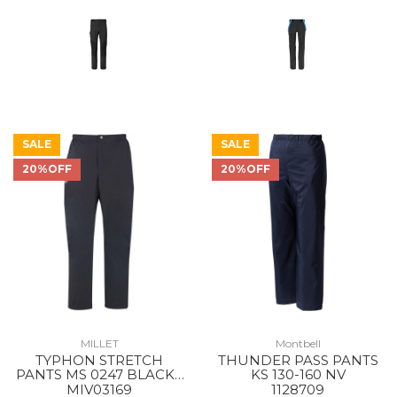
SALE
SALE
20%OFF
20%OFF
MILLET
Montbell
TYPHON STRETCH
THUNDER PASS PANTS
PANTS MS 0247 BLACK -
KS 130-160 NV
NOIR
MIV03169
1128709