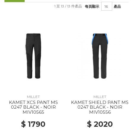
1 至 13 / 13 件產品
每頁顯示
產品
MILLET
MILLET
KAMET XCS PANT MS
KAMET SHIELD PANT MS
0247 BLACK - NOIR
0247 BLACK - NOIR
MIV10565
MIV10556
$ 1790
$ 2020