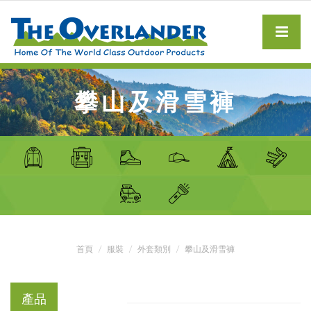
攀山及滑雪褲
首頁
服裝
外套類別
攀山及滑雪褲
產品