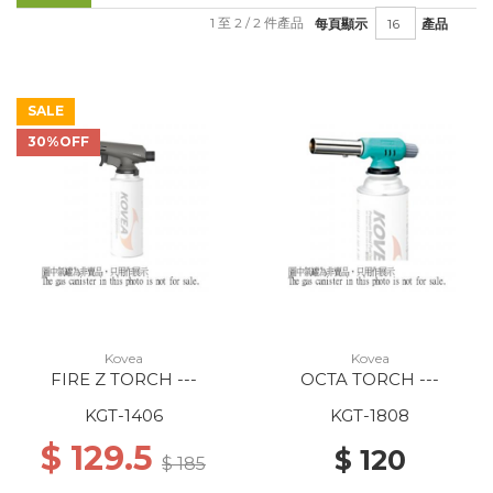
1 至 2 / 2 件產品
每頁顯示
產品
SALE
30%OFF
Kovea
Kovea
FIRE Z TORCH ---
OCTA TORCH ---
KGT-1406
KGT-1808
$ 129.5
$ 120
$ 185