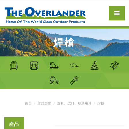
焊槍
首頁
露營裝備
爐具、燃料、燒烤用具
焊槍
產品