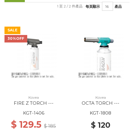
1 至 2 / 2 件產品
每頁顯示
產品
SALE
30%OFF
Kovea
Kovea
FIRE Z TORCH ---
OCTA TORCH ---
KGT-1406
KGT-1808
$ 129.5
$ 120
$ 185