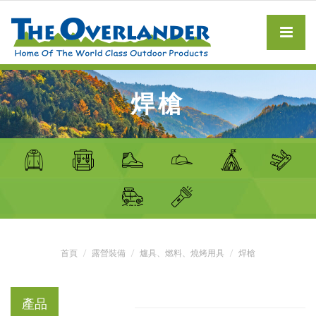
焊槍
首頁
露營裝備
爐具、燃料、燒烤用具
焊槍
產品