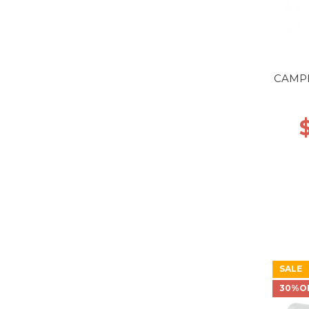
CAMP
SALE
30%O