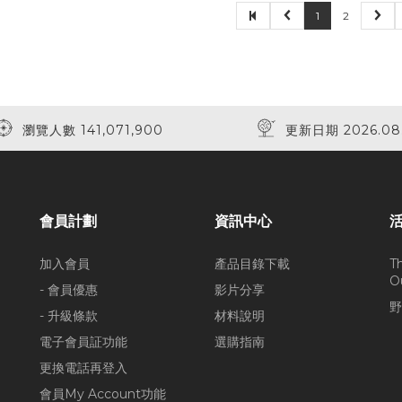
1
2
瀏覽人數 141,071,900
更新日期 2026.08
會員計劃
資訊中心
加入會員
產品目錄下載
T
O
- 會員優惠
影片分享
野
- 升級條款
材料說明
電子會員証功能
選購指南
更換電話再登入
會員My Account功能