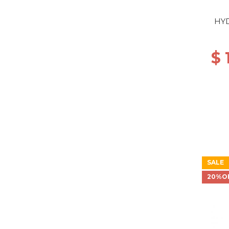
HYD
$ 
SALE
20%O