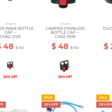
Chums
Chums
ER WAVE BOTTLE
CAMPER STAINLESS
DUO
CAP --
BOTTLE CAP --
CH62-2129
CH62-1939
$ 48
$ 48
$ 
$ 60
$ 60
20% Off
20% Off
SALE
SALE
FF
20%OFF
30%OF