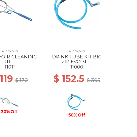
Platypus
Platypus
VOIR CLEANING
DRINK TUBE KIT BIG
KIT --
ZIP EVO 3L --
11011
11000
 119
$ 152.5
$ 170
$ 305
30% Off
50% Off