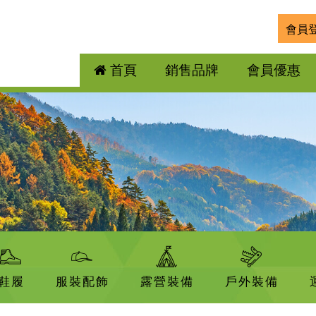
會員
首頁
銷售品牌
會員優惠
鞋履
服裝配飾
露營裝備
戶外裝備