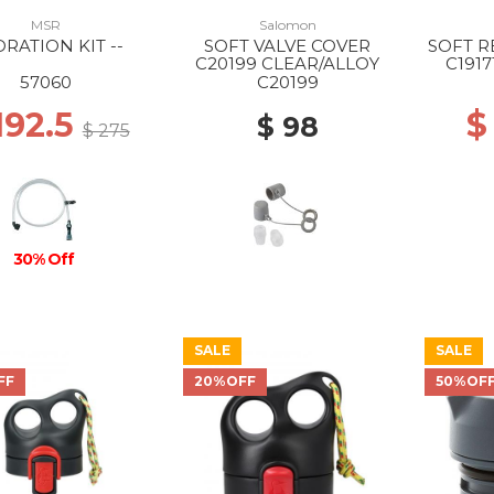
MSR
Salomon
RATION KIT --
SOFT VALVE COVER
SOFT R
C20199 CLEAR/ALLOY
C191
57060
C20199
192.5
$
$ 98
$ 275
30% Off
SALE
SALE
FF
20%OFF
50%OF