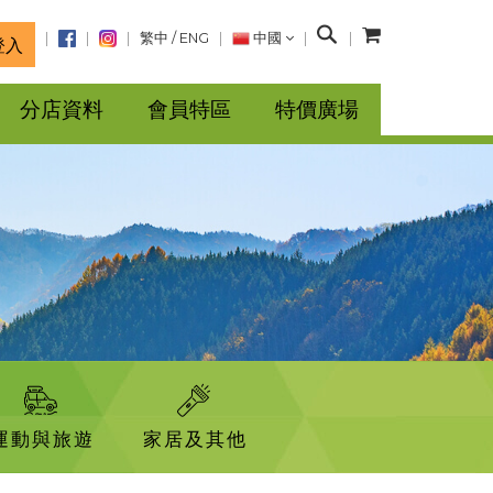
搜
繁中
/
ENG
中國
登入
尋
分店資料
會員特區
特價廣場
運動與旅遊
家居及其他