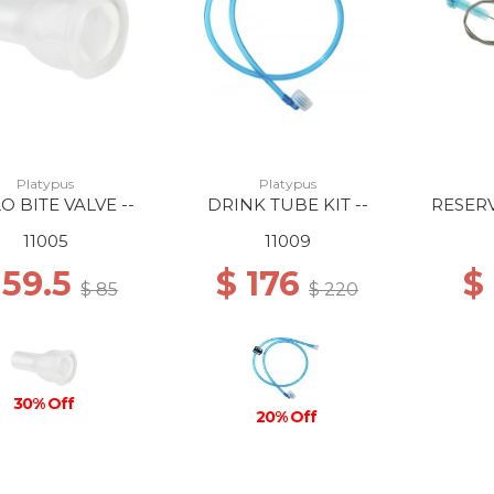
Platypus
Platypus
O BITE VALVE --
DRINK TUBE KIT --
RESER
11005
11009
 59.5
$ 176
$
$ 85
$ 220
30% Off
20% Off