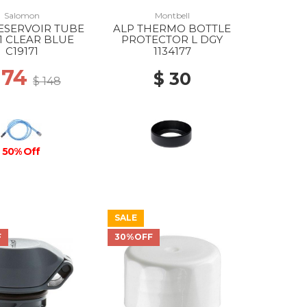
Salomon
Montbell
ESERVOIR TUBE
ALP THERMO BOTTLE
71 CLEAR BLUE
PROTECTOR L DGY
C19171
1134177
 74
$ 30
$ 148
50% Off
SALE
F
30%OFF