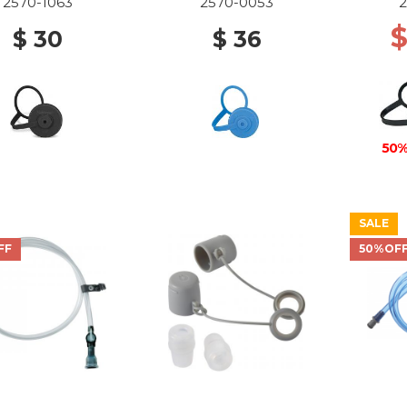
2570-1063
2570-0053
$
$ 30
$ 36
50%
SALE
FF
50%OF