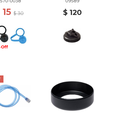
2570-0038
09589
 15
$ 120
$ 30
 Off
F