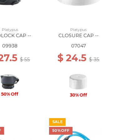
Platypus
Platypus
LOCK CAP --
CLOSURE CAP --
09938
07047
27.5
$ 24.5
$ 55
$ 35
50% Off
30% Off
SALE
F
50%OFF