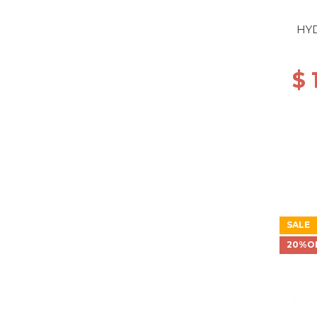
HYD
$ 
SALE
20%O