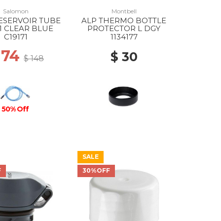
Salomon
Montbell
ESERVOIR TUBE
ALP THERMO BOTTLE
71 CLEAR BLUE
PROTECTOR L DGY
C19171
1134177
 74
$ 30
$ 148
50% Off
SALE
F
30%OFF