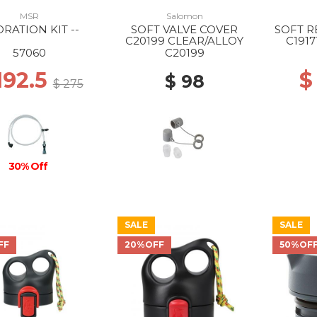
MSR
Salomon
RATION KIT --
SOFT VALVE COVER
SOFT R
C20199 CLEAR/ALLOY
C191
57060
C20199
192.5
$
$ 98
$ 275
30% Off
SALE
SALE
FF
20%OFF
50%OF