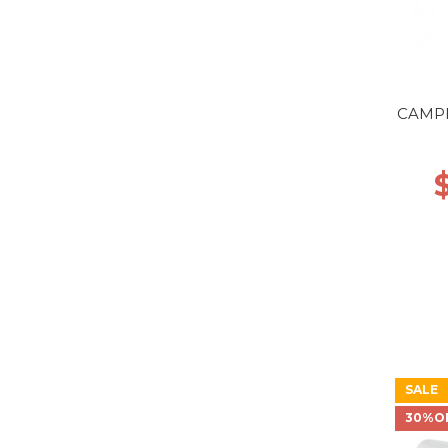
CAMP
SALE
30%O