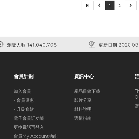
1
2
瀏覽人數 141,040,708
更新日期 2026.08
會員計劃
資訊中心
加入會員
產品目錄下載
T
O
- 會員優惠
影片分享
野
- 升級條款
材料說明
電子會員証功能
選購指南
更換電話再登入
會員My Account功能