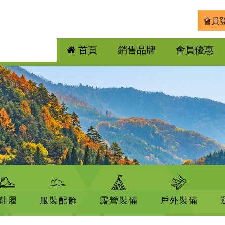
會員
首頁
銷售品牌
會員優惠
鞋履
服裝配飾
露營裝備
戶外裝備