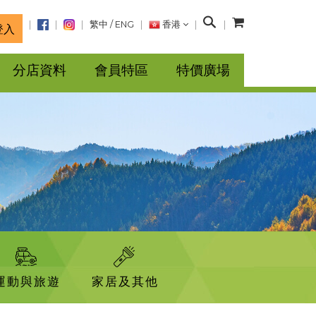
搜
繁中
/
ENG
香港
登入
尋
分店資料
會員特區
特價廣場
運動與旅遊
家居及其他