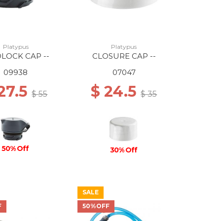
Platypus
Platypus
LOCK CAP --
CLOSURE CAP --
09938
07047
27.5
$ 24.5
$ 55
$ 35
50% Off
30% Off
SALE
F
50%OFF