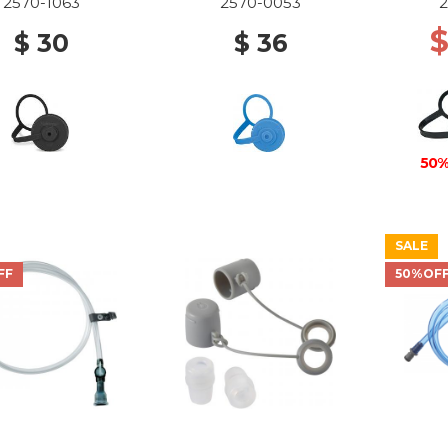
2570-1063
2570-0053
$
$ 30
$ 36
50%
SALE
FF
50%OF