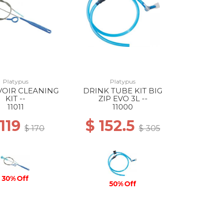
Platypus
Platypus
VOIR CLEANING
DRINK TUBE KIT BIG
KIT --
ZIP EVO 3L --
11011
11000
 119
$ 152.5
$ 170
$ 305
30% Off
50% Off