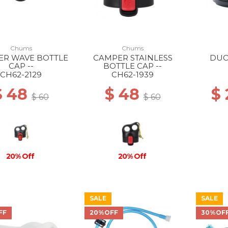
Chums
Chums
ER WAVE BOTTLE
CAMPER STAINLESS
DUO
CAP --
BOTTLE CAP --
CH62-2129
CH62-1939
$ 48
$ 48
$ 
$ 60
$ 60
20% Off
20% Off
SALE
SALE
FF
20%OFF
30%OF