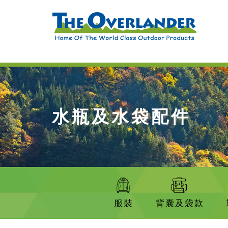
水瓶及水袋配件
服裝
背囊及袋款