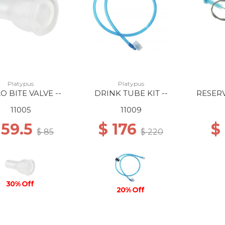
Platypus
Platypus
O BITE VALVE --
DRINK TUBE KIT --
RESER
11005
11009
 59.5
$ 176
$
$ 85
$ 220
30% Off
20% Off