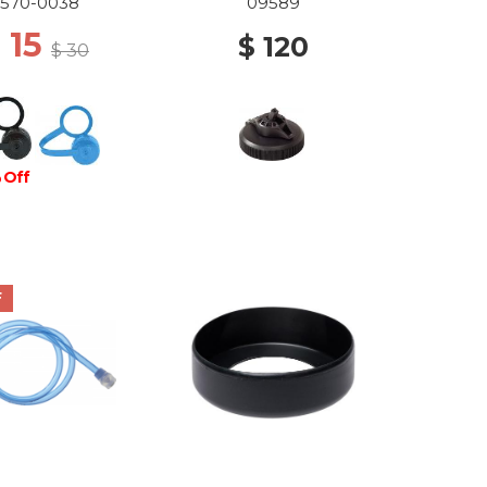
2570-0038
09589
 15
$ 120
$ 30
 Off
F