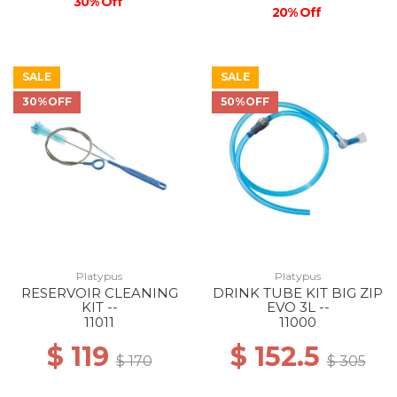
30% Off
20% Off
SALE
SALE
30%OFF
50%OFF
Platypus
Platypus
RESERVOIR CLEANING
DRINK TUBE KIT BIG ZIP
KIT --
EVO 3L --
11011
11000
$ 119
$ 152.5
$ 170
$ 305