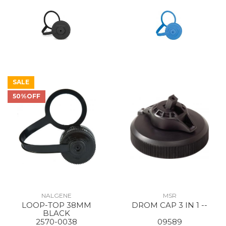
SALE
50%OFF
NALGENE
MSR
LOOP-TOP 38MM
DROM CAP 3 IN 1 --
BLACK
2570-0038
09589