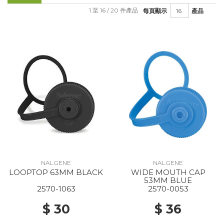
1 至 16 / 20 件產品
每頁顯示
產品
NALGENE
NALGENE
LOOPTOP 63MM BLACK
WIDE MOUTH CAP
53MM BLUE
2570-1063
2570-0053
$ 30
$ 36