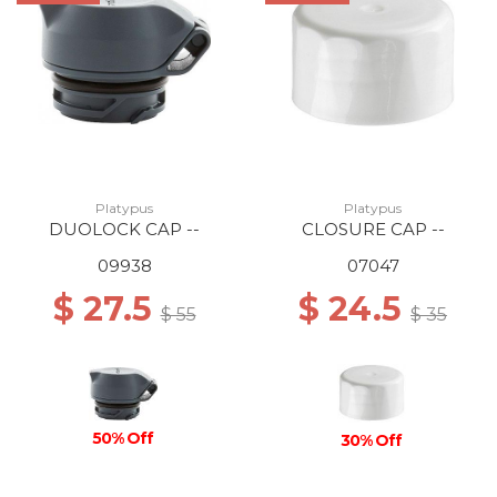
Platypus
Platypus
DUOLOCK CAP --
CLOSURE CAP --
09938
07047
$ 27.5
$ 24.5
$ 55
$ 35
50% Off
30% Off