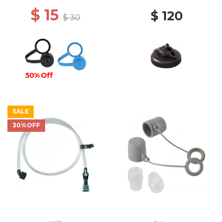
$ 15
$ 120
$ 30
50% Off
SALE
30%OFF