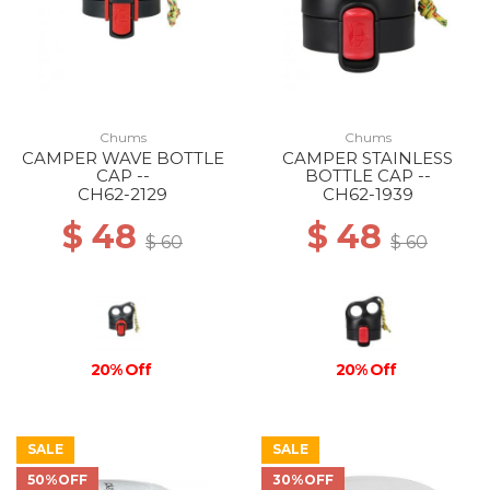
Chums
Chums
CAMPER WAVE BOTTLE
CAMPER STAINLESS
CAP --
BOTTLE CAP --
CH62-2129
CH62-1939
$ 48
$ 48
$ 60
$ 60
20% Off
20% Off
SALE
SALE
50%OFF
30%OFF