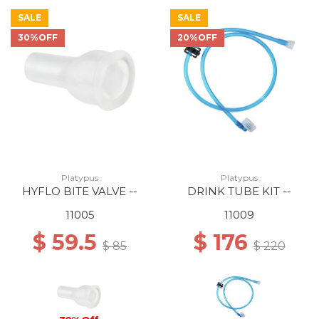
SALE
SALE
30%OFF
20%OFF
Platypus
Platypus
HYFLO BITE VALVE --
DRINK TUBE KIT --
11005
11009
$ 59.5
$ 176
$ 85
$ 220