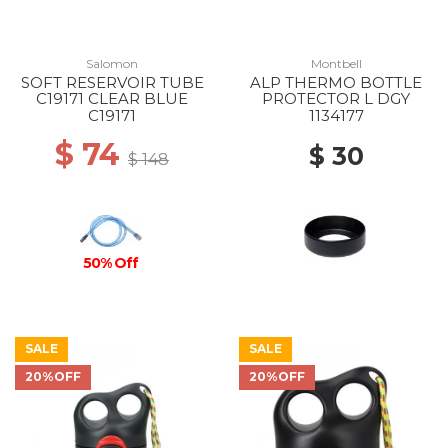
Salomon
Montbell
SOFT RESERVOIR TUBE
ALP THERMO BOTTLE
C19171 CLEAR BLUE
PROTECTOR L DGY
C19171
1134177
$ 74
$ 30
$ 148
50% Off
SALE
SALE
20%OFF
20%OFF