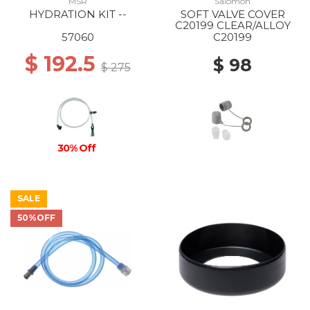
MSR
Salomon
HYDRATION KIT --
SOFT VALVE COVER
C20199 CLEAR/ALLOY
57060
C20199
$ 192.5
$ 98
$ 275
30% Off
SALE
50%OFF