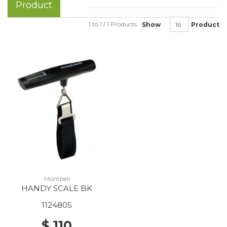
Product
1 to 1 / 1 Products
Show
Product
Montbell
HANDY SCALE BK
1124805
$ 110