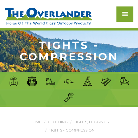
TIGHTS -
COMPRESSION
HOME
CLOTHING
TIGHTS, LEGGINGS
TIGHTS - COMPRESSION