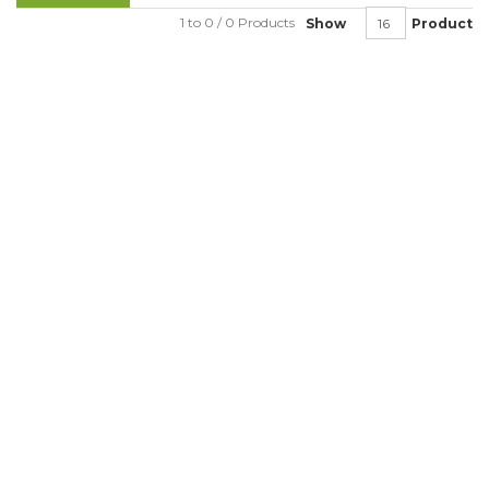
1 to 0 / 0 Products
Show
Product