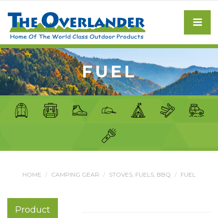
FUEL
HOME
CAMPING GEAR
STOVES, FUELS, BBQ
FUEL
Product