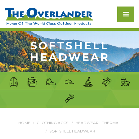
SOFTSHELL
HEADWEAR
HOME
CLOTHING ACCS.
HEADWEAR - THERMAL
SOFTSHELL HEADWEAR