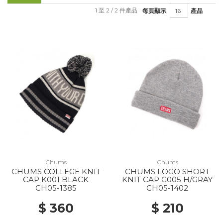
1 至 2 / 2 件產品
每頁顯示
產品
Chums
Chums
CHUMS COLLEGE KNIT
CHUMS LOGO SHORT
CAP K001 BLACK
KNIT CAP G005 H/GRAY
CH05-1385
CH05-1402
$ 360
$ 210