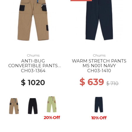
Chums
Chums
ANTI-BUG
WARM STRETCH PANTS
CONVERTIBLE PANTS
MS N001 NAVY
MS B001 BEIGE
CH03-1364
CH03-1410
$ 639
$ 1020
$ 710
20% Off
10% Off