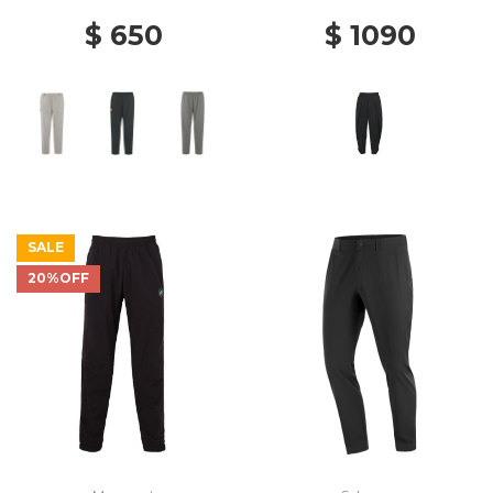
$ 650
$ 1090
SALE
20%OFF