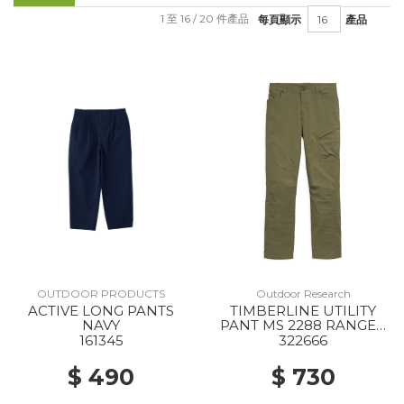
1 至 16 / 20 件產品
每頁顯示
產品
OUTDOOR PRODUCTS
Outdoor Research
ACTIVE LONG PANTS
TIMBERLINE UTILITY
NAVY
PANT MS 2288 RANGER
GREEN
161345
322666
$ 490
$ 730