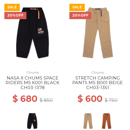
SALE
SALE
20%OFF
20%OFF
Chums
Chums
NASA X CHUMS SPACE
STRETCH CAMPING
RIDERS MS K001 BLACK
PANTS MS B001 BEIGE
CH03-1378
CH03-1351
$ 680
$ 600
$ 850
$ 750