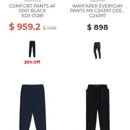
Mammut
Salomon
COMFORT PANTS AF
WAYFARER EVERYDAY
0001 BLACK
PANTS MS C24397 DEEP
BLACK
1021-01281
C24397
$ 959.2
$ 898
$ 1199
20% Off