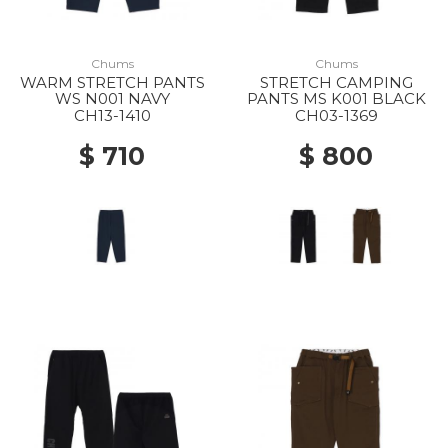
Chums
Chums
WARM STRETCH PANTS
STRETCH CAMPING
WS N001 NAVY
PANTS MS K001 BLACK
CH13-1410
CH03-1369
$ 710
$ 800