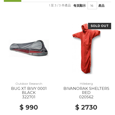
1 至 3 / 3 件產品
每頁顯示
產品
SOLD OUT
Outdoor Research
Hilleberg
BUG XT BIVY 0001
BIVANORAK SHELTERS
BLACK
RED
322701
020562
$ 990
$ 2730