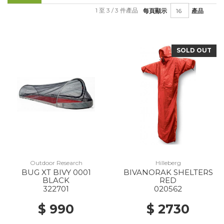
1 至 3 / 3 件產品
每頁顯示
產品
SOLD OUT
Outdoor Research
Hilleberg
BUG XT BIVY 0001
BIVANORAK SHELTERS
BLACK
RED
322701
020562
$ 990
$ 2730