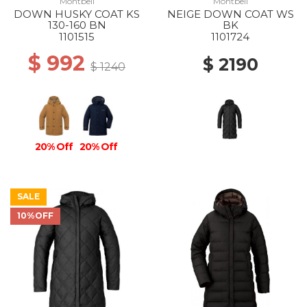
Montbell
Montbell
DOWN HUSKY COAT KS
NEIGE DOWN COAT WS
130-160 BN
BK
1101515
1101724
$ 992
$ 2190
$ 1240
20% Off
20% Off
SALE
10%OFF