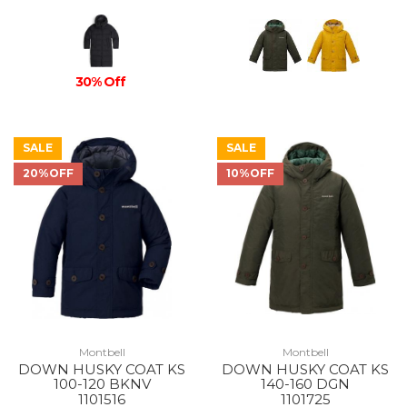
30% Off
SALE
SALE
20%OFF
10%OFF
Montbell
Montbell
DOWN HUSKY COAT KS
DOWN HUSKY COAT KS
100-120 BKNV
140-160 DGN
1101516
1101725