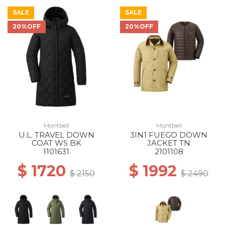
SALE
SALE
20%OFF
20%OFF
Montbell
Montbell
U.L. TRAVEL DOWN
3IN1 FUEGO DOWN
COAT WS BK
JACKET TN
1101631
2101108
$ 1720
$ 1992
$ 2150
$ 2490