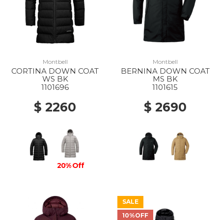
Montbell
Montbell
CORTINA DOWN COAT
BERNINA DOWN COAT
WS BK
MS BK
1101696
1101615
$ 2260
$ 2690
20% Off
SALE
10%OFF