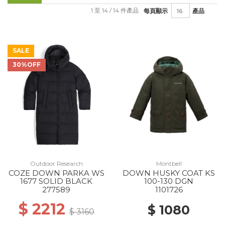
1 至 14 / 14 件產品
每頁顯示
產品
SALE
30%OFF
Outdoor Research
Montbell
COZE DOWN PARKA WS
DOWN HUSKY COAT KS
1677 SOLID BLACK
100-130 DGN
277589
1101726
$ 2212
$ 1080
$ 3160