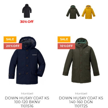
30% Off
SALE
SALE
20%OFF
10%OFF
Montbell
Montbell
DOWN HUSKY COAT KS
DOWN HUSKY COAT KS
100-120 BKNV
140-160 DGN
1101516
1101725