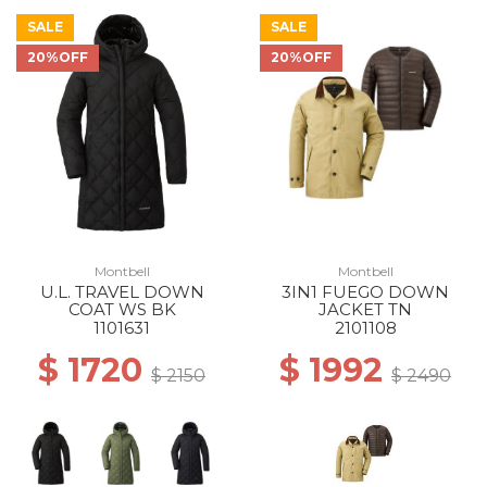
SALE
SALE
20%OFF
20%OFF
Montbell
Montbell
U.L. TRAVEL DOWN
3IN1 FUEGO DOWN
COAT WS BK
JACKET TN
1101631
2101108
$ 1720
$ 1992
$ 2150
$ 2490