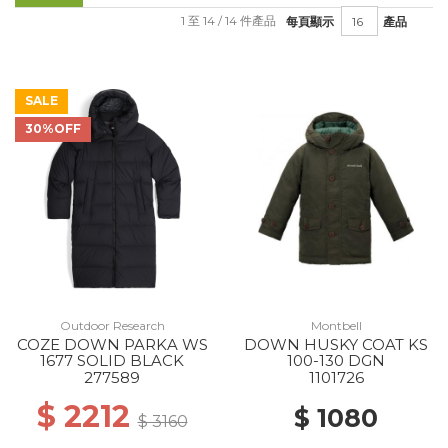
1 至 14 / 14 件產品
每頁顯示
產品
SALE
30%OFF
Outdoor Research
Montbell
COZE DOWN PARKA WS
DOWN HUSKY COAT KS
1677 SOLID BLACK
100-130 DGN
277589
1101726
$ 2212
$ 1080
$ 3160