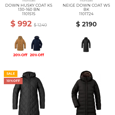
Montbell
Montbell
DOWN HUSKY COAT KS
NEIGE DOWN COAT WS
130-160 BN
BK
1101515
1101724
$ 992
$ 2190
$ 1240
20% Off
20% Off
SALE
10%OFF