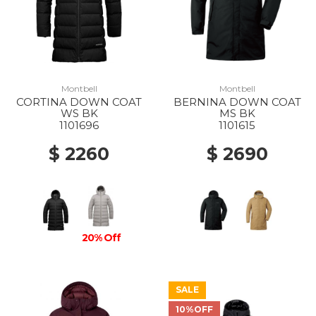
Montbell
Montbell
CORTINA DOWN COAT
BERNINA DOWN COAT
WS BK
MS BK
1101696
1101615
$ 2260
$ 2690
20% Off
SALE
10%OFF