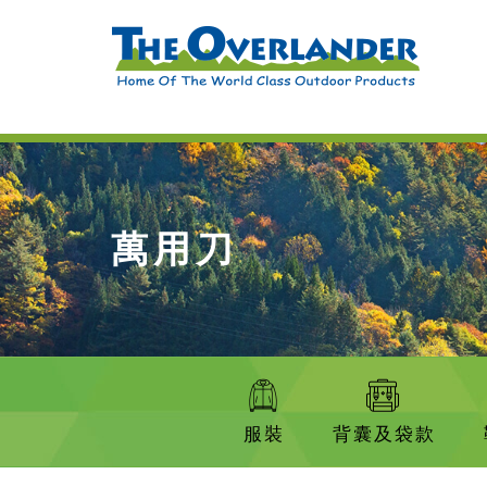
萬用刀
服裝
背囊及袋款