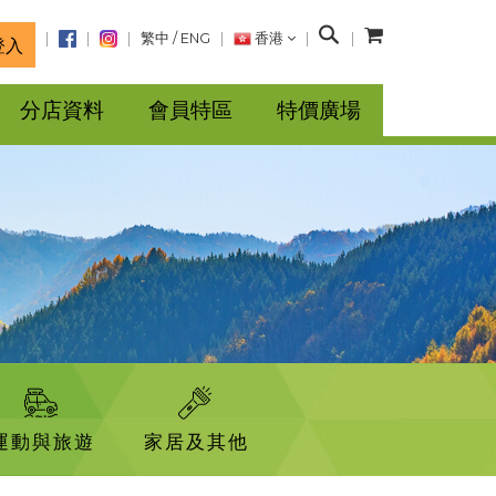
搜
繁中
/
ENG
香港
登入
尋
分店資料
會員特區
特價廣場
運動與旅遊
家居及其他