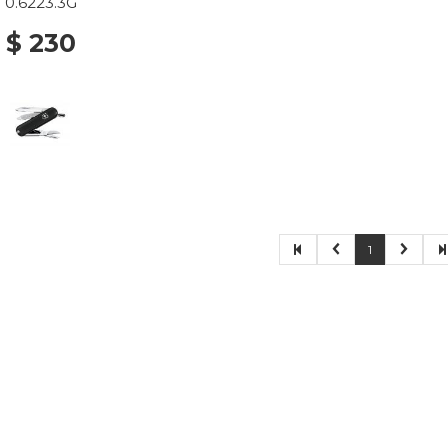
0.6223.3G
$ 230
1