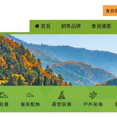
會員
首頁
銷售品牌
會員優惠
鞋履
服裝配飾
露營裝備
戶外裝備