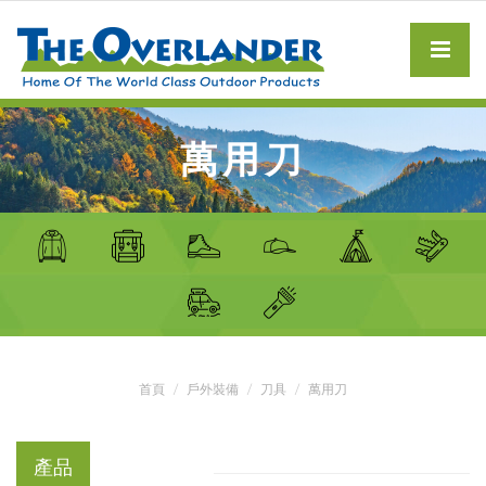
萬用刀
首頁
戶外裝備
刀具
萬用刀
產品