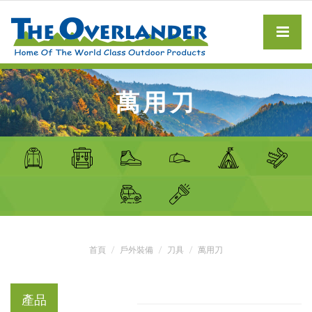
萬用刀
首頁
戶外裝備
刀具
萬用刀
產品