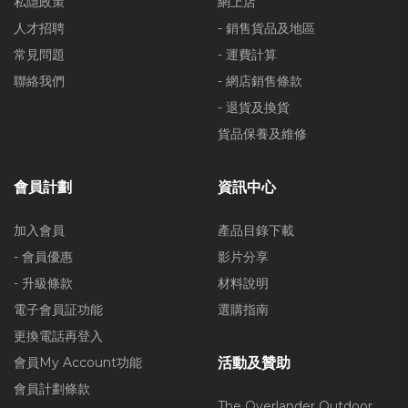
私隱政策
網上店
人才招聘
- 銷售貨品及地區
常見問題
- 運費計算
聯絡我們
- 網店銷售條款
- 退貨及換貨
貨品保養及維修
會員計劃
資訊中心
加入會員
產品目錄下載
- 會員優惠
影片分享
- 升級條款
材料說明
電子會員証功能
選購指南
更換電話再登入
會員My Account功能
活動及贊助
會員計劃條款
The Overlander Outdoor