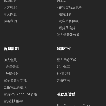
私隱政策
網上店
人才招聘
- 銷售貨品及地區
常見問題
- 運費計算
聯絡我們
- 網店銷售條款
- 退貨及換貨
貨品保養及維修
會員計劃
資訊中心
加入會員
產品目錄下載
- 會員優惠
影片分享
- 升級條款
材料說明
電子會員証功能
選購指南
更換電話再登入
會員My Account功能
活動及贊助
會員計劃條款
The Overlander Outdoor