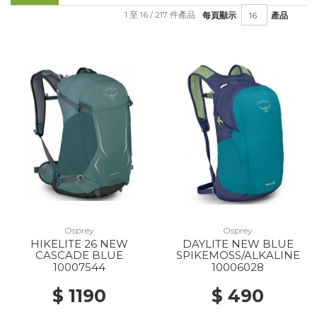
1 至 16 / 217 件產品
每頁顯示
產品
Osprey
Osprey
HIKELITE 26 NEW
DAYLITE NEW BLUE
CASCADE BLUE
SPIKEMOSS/ALKALINE
10007544
10006028
$ 1190
$ 490