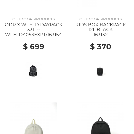
OUTDOOR PRODUCTS
OUTDOOR PRODUCTS
ODP X WFELD DAYPACK
KIDS BOX BACKPACK
33L --
12L BLACK
WFELD4053EXPT/163154
163132
$ 699
$ 370