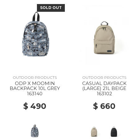
SOLD OUT
OUTDOOR PRODUCTS
OUTDOOR PRODUCTS
ODP X MOOMIN
CASUAL DAYPACK
BACKPACK 10L GREY
(LARGE) 21L BEIGE
163140
163102
$ 490
$ 660