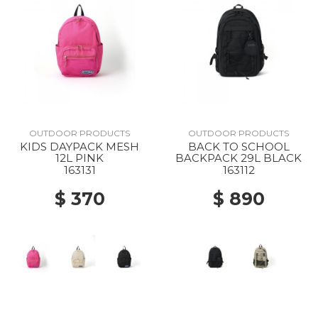
OUTDOOR PRODUCTS
OUTDOOR PRODUCTS
KIDS DAYPACK MESH
BACK TO SCHOOL
12L PINK
BACKPACK 29L BLACK
163131
163112
$ 370
$ 890