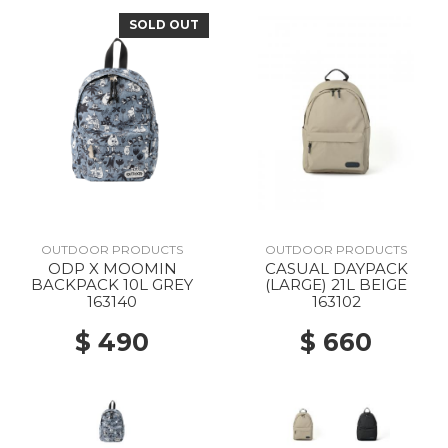
SOLD OUT
OUTDOOR PRODUCTS
OUTDOOR PRODUCTS
ODP X MOOMIN
CASUAL DAYPACK
BACKPACK 10L GREY
(LARGE) 21L BEIGE
163140
163102
$ 490
$ 660