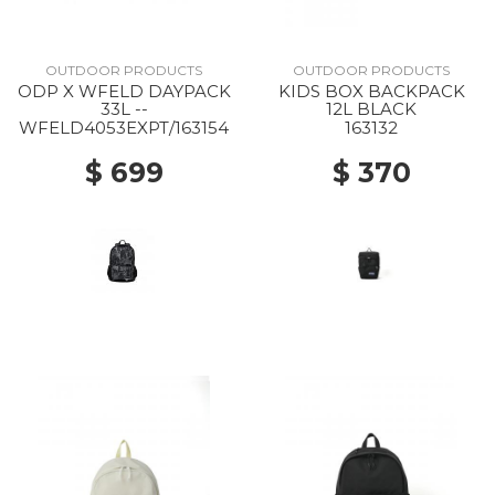
OUTDOOR PRODUCTS
OUTDOOR PRODUCTS
ODP X WFELD DAYPACK
KIDS BOX BACKPACK
33L --
12L BLACK
WFELD4053EXPT/163154
163132
$ 699
$ 370