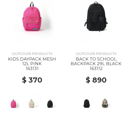
OUTDOOR PRODUCTS
OUTDOOR PRODUCTS
KIDS DAYPACK MESH
BACK TO SCHOOL
12L PINK
BACKPACK 29L BLACK
163131
163112
$ 370
$ 890