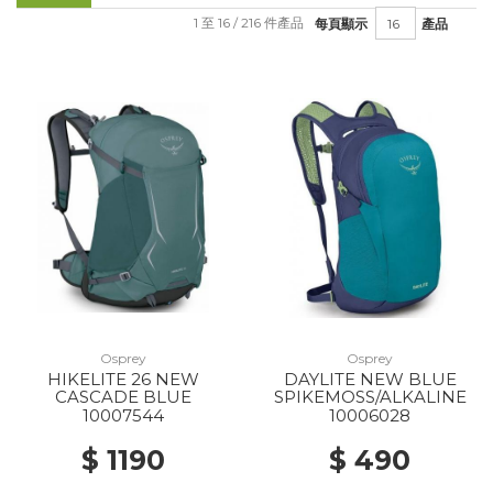
1 至 16 / 216 件產品
每頁顯示
產品
Osprey
Osprey
HIKELITE 26 NEW
DAYLITE NEW BLUE
CASCADE BLUE
SPIKEMOSS/ALKALINE
10007544
10006028
$ 1190
$ 490