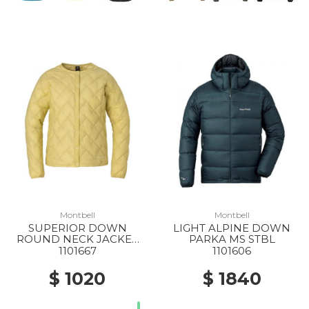
Montbell
Montbell
SUPERIOR DOWN
LIGHT ALPINE DOWN
ROUND NECK JACKET
PARKA MS STBL
WS YL
1101667
1101606
$ 1020
$ 1840