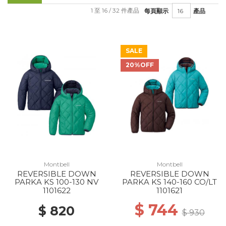
1 至 16 / 32 件產品
每頁顯示
產品
SALE
20%OFF
Montbell
Montbell
REVERSIBLE DOWN
REVERSIBLE DOWN
PARKA KS 100-130 NV
PARKA KS 140-160 CO/LT
1101622
1101621
$ 744
$ 820
$ 930