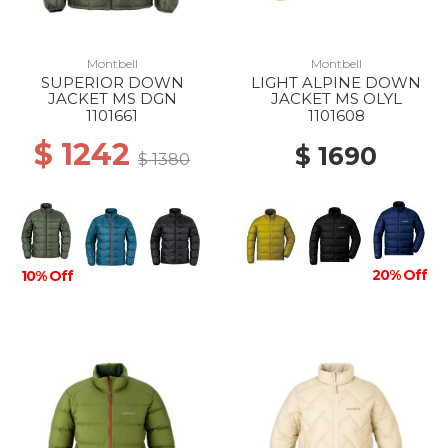
Montbell
Montbell
SUPERIOR DOWN
LIGHT ALPINE DOWN
JACKET MS DGN
JACKET MS OLYL
1101661
1101608
$ 1242
$ 1690
$ 1380
20% Off
10% Off