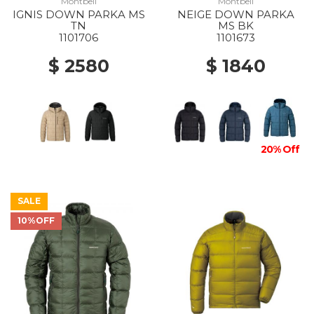
Montbell
Montbell
IGNIS DOWN PARKA MS
NEIGE DOWN PARKA
TN
MS BK
1101706
1101673
$ 2580
$ 1840
20% Off
SALE
10%OFF