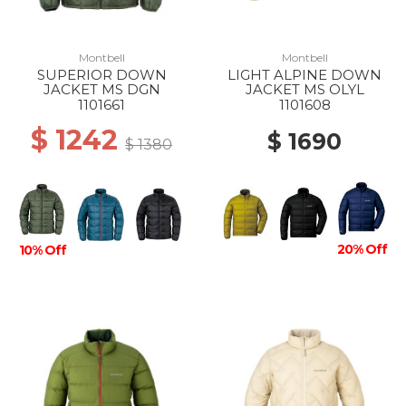
Montbell
Montbell
SUPERIOR DOWN
LIGHT ALPINE DOWN
JACKET MS DGN
JACKET MS OLYL
1101661
1101608
$ 1242
$ 1690
$ 1380
20% Off
10% Off