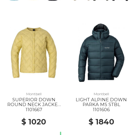
Montbell
Montbell
SUPERIOR DOWN
LIGHT ALPINE DOWN
ROUND NECK JACKET
PARKA MS STBL
WS YL
1101667
1101606
$ 1020
$ 1840