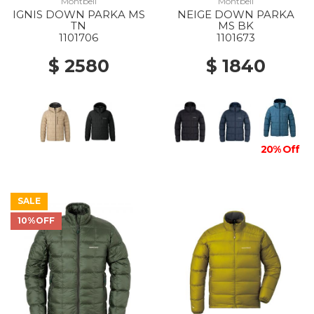
Montbell
Montbell
IGNIS DOWN PARKA MS
NEIGE DOWN PARKA
TN
MS BK
1101706
1101673
$ 2580
$ 1840
20% Off
SALE
10%OFF