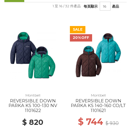
1 至 16 / 32 件產品
每頁顯示
產品
SALE
20%OFF
Montbell
Montbell
REVERSIBLE DOWN
REVERSIBLE DOWN
PARKA KS 100-130 NV
PARKA KS 140-160 CO/LT
1101622
1101621
$ 744
$ 820
$ 930