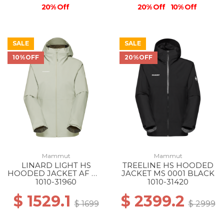
20% Off
20% Off
10% Off
SALE
SALE
10%OFF
20%OFF
Mammut
Mammut
LINARD LIGHT HS
TREELINE HS HOODED
HOODED JACKET AF WS
JACKET MS 0001 BLACK
1288 SILVER SAGE
1010-31960
1010-31420
$ 1529.1
$ 2399.2
$ 1699
$ 2999