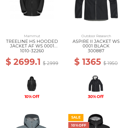
Mammut
Outdoor Research
TREELINE HS HOODED
ASPIRE II JACKET WS
JACKET AF WS 0001
0001 BLACK
BLACK
1010-32260
300887
$ 2699.1
$ 1365
$ 2999
$ 1950
10% Off
30% Off
SALE
10%OFF