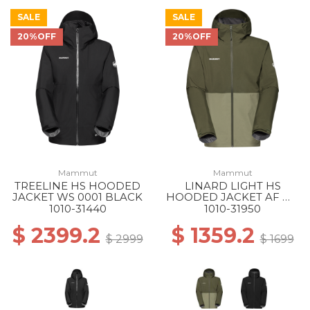
SALE
SALE
20%OFF
20%OFF
Mammut
Mammut
TREELINE HS HOODED
LINARD LIGHT HS
JACKET WS 0001 BLACK
HOODED JACKET AF MS
40300 MARSH-DARK
1010-31440
1010-31950
MARSH
$ 2399.2
$ 1359.2
$ 2999
$ 1699