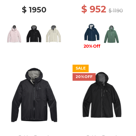
$ 952
$ 1950
$ 1190
20% Off
SALE
20%OFF