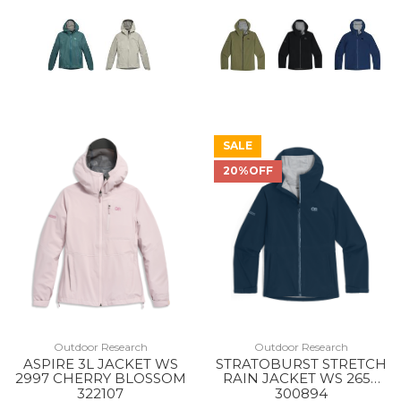
SALE
20%OFF
Outdoor Research
Outdoor Research
ASPIRE 3L JACKET WS
STRATOBURST STRETCH
2997 CHERRY BLOSSOM
RAIN JACKET WS 2650
CENOTE
322107
300894