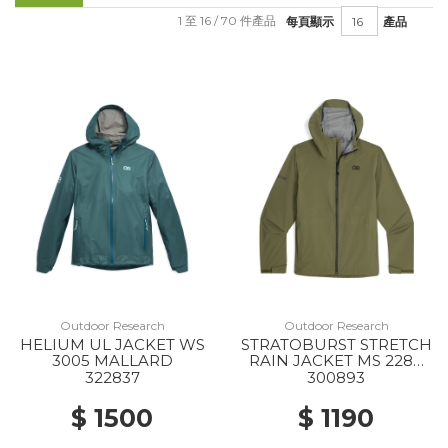
1 至 16 / 70 件產品
每頁顯示
產品
Outdoor Research
Outdoor Research
HELIUM UL JACKET WS
STRATOBURST STRETCH
3005 MALLARD
RAIN JACKET MS 2288
RANGER GREEN
322837
300893
$ 1500
$ 1190