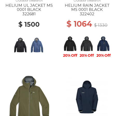
Outdoor Research
Outdoor Research
HELIUM UL JACKET MS
HELIUM RAIN JACKET
0001 BLACK
MS 0001 BLACK
322681
322402
$ 1064
$ 1500
$ 1330
20% Off
20% Off
20% Off