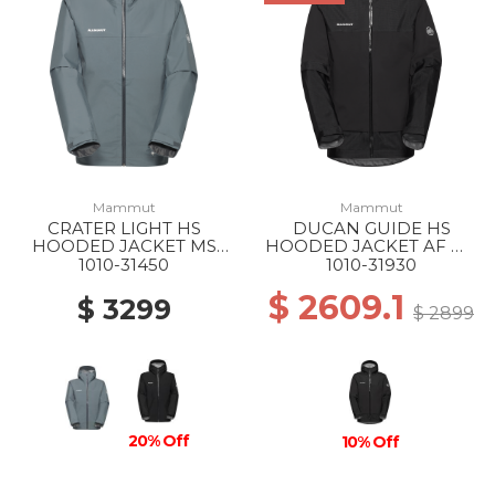
Mammut
Mammut
CRATER LIGHT HS
DUCAN GUIDE HS
HOODED JACKET MS
HOODED JACKET AF MS
00789 STRATA
0001 BLACK
1010-31450
1010-31930
$ 2609.1
$ 3299
$ 2899
20% Off
10% Off