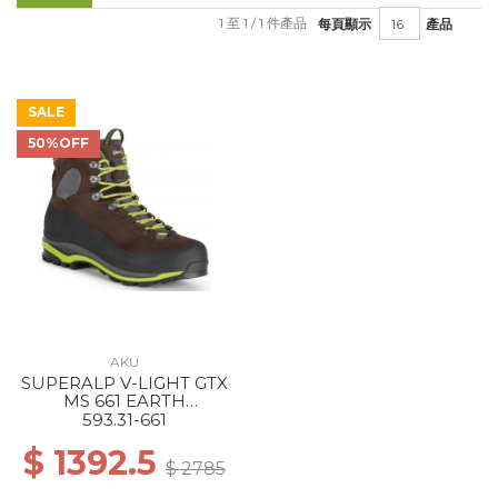
1 至 1 / 1 件產品
每頁顯示
產品
SALE
50%OFF
AKU
SUPERALP V-LIGHT GTX
MS 661 EARTH
BROWN/LIME
593.31-661
$ 1392.5
$ 2785