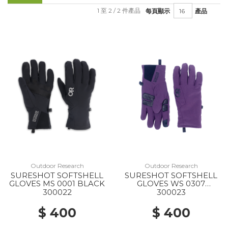
1 至 2 / 2 件產品
每頁顯示
產品
Outdoor Research
Outdoor Research
SURESHOT SOFTSHELL
SURESHOT SOFTSHELL
GLOVES MS 0001 BLACK
GLOVES WS 0307
AMETHYST
300022
300023
$ 400
$ 400