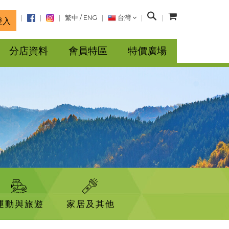
搜
繁中
/
ENG
台灣
登入
尋
分店資料
會員特區
特價廣場
運動與旅遊
家居及其他