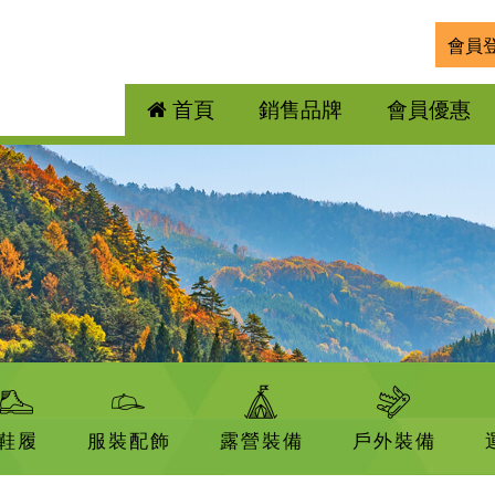
會員
首頁
銷售品牌
會員優惠
鞋履
服裝配飾
露營裝備
戶外裝備