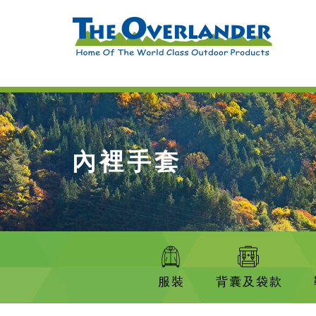
內裡手套
服裝
背囊及袋款