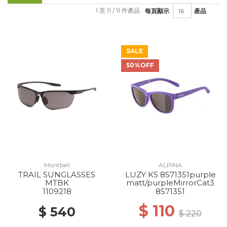
1 至 11 / 11 件產品
每頁顯示
產品
SALE
50%OFF
Montbell
ALPINA
TRAIL SUNGLASSES
LUZY KS 8571351purple
MTBK
matt/purpleMirrorCat3
1109218
8571351
$ 110
$ 540
$ 220