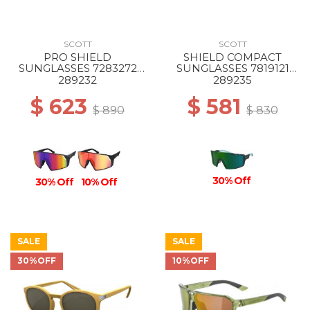
SCOTT
SCOTT
PRO SHIELD
SHIELD COMPACT
SUNGLASSES 7283272
SUNGLASSES 7819121
marble black/teal
terrazzo black/green
289232
289235
chrome
chrome
$ 623
$ 581
$ 890
$ 830
30% Off
30% Off
10% Off
SALE
SALE
30%OFF
10%OFF