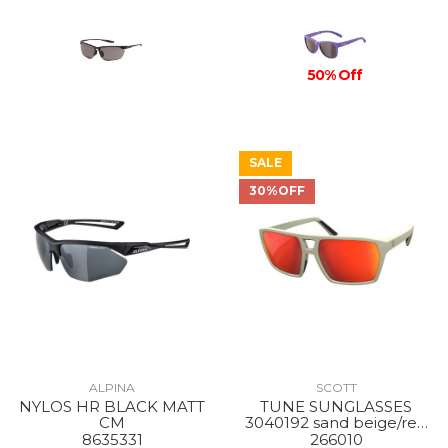
50% Off
SALE
30%OFF
ALPINA
SCOTT
NYLOS HR BLACK MATT
TUNE SUNGLASSES
CM
3040192 sand beige/red
chrome
8635331
266010