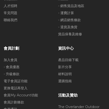
人才招聘
- 銷售貨品及地區
常見問題
- 運費計算
聯絡我們
- 網店銷售條款
- 退貨及換貨
貨品保養及維修
會員計劃
資訊中心
加入會員
產品目錄下載
- 會員優惠
影片分享
- 升級條款
材料說明
電子會員証功能
選購指南
更換電話再登入
會員My Account功能
活動及贊助
會員計劃條款
The Overlander Outdoor