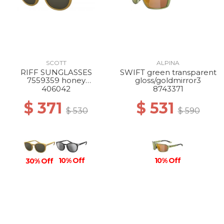
SCOTT
ALPINA
RIFF SUNGLASSES
SWIFT green transparent
7559359 honey
gloss/goldmirror3
yellow/brown eco
406042
8743371
$ 371
$ 531
$ 530
$ 590
10% Off
10% Off
30% Off