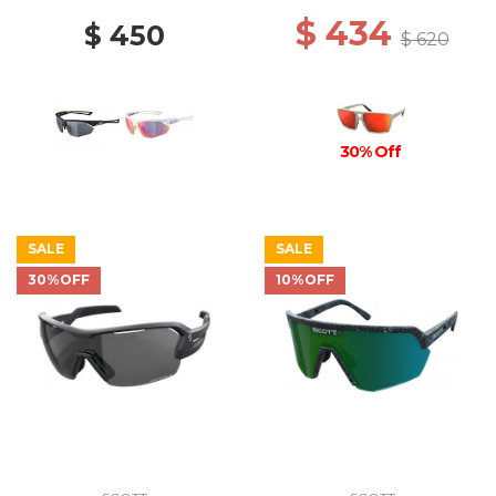
$ 434
$ 450
$ 620
30% Off
SALE
SALE
30%OFF
10%OFF