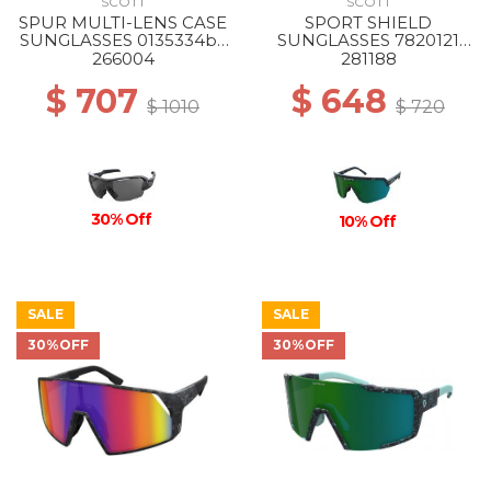
SCOTT
SCOTT
SPUR MULTI-LENS CASE
SPORT SHIELD
SUNGLASSES 0135334bk
SUNGLASSES 7820121
matt/gy clear rd
terrazzo white/green
266004
281188
enhancer
chrome
$ 707
$ 648
$ 1010
$ 720
30% Off
10% Off
SALE
SALE
30%OFF
30%OFF