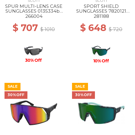
SCOTT
SCOTT
SPUR MULTI-LENS CASE
SPORT SHIELD
SUNGLASSES 0135334bk
SUNGLASSES 7820121
matt/gy clear rd
terrazzo white/green
266004
281188
enhancer
chrome
$ 707
$ 648
$ 1010
$ 720
30% Off
10% Off
SALE
SALE
30%OFF
30%OFF