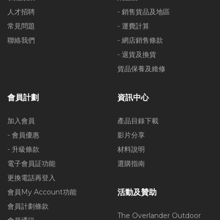
人才招聘
- 銷售貨品及地區
常見問題
- 運費計算
聯絡我們
- 網店銷售條款
- 退貨及換貨
貨品保養及維修
會員計劃
資訊中心
加入會員
產品目錄下載
- 會員優惠
影片分享
- 升級條款
材料說明
電子會員証功能
選購指南
更換電話再登入
會員My Account功能
活動及贊助
會員計劃條款
The Overlander Outdoor