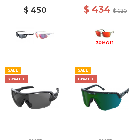
$ 434
$ 450
$ 620
30% Off
SALE
SALE
30%OFF
10%OFF