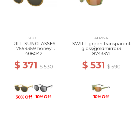
SCOTT
ALPINA
RIFF SUNGLASSES
SWIFT green transparent
7559359 honey
gloss/goldmirror3
yellow/brown eco
406042
8743371
$ 371
$ 531
$ 530
$ 590
10% Off
10% Off
30% Off