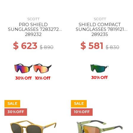
SCOTT
SCOTT
PRO SHIELD
SHIELD COMPACT
SUNGLASSES 7283272
SUNGLASSES 7819121
marble black/teal
terrazzo black/green
289232
289235
chrome
chrome
$ 623
$ 581
$ 890
$ 830
30% Off
30% Off
10% Off
SALE
SALE
30%OFF
10%OFF