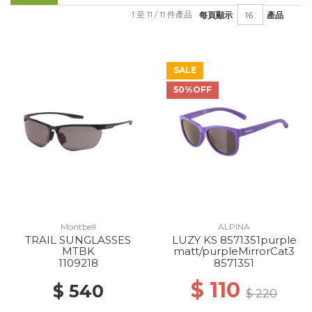
1 至 11 / 11 件產品
每頁顯示
產品
SALE
50%OFF
Montbell
ALPINA
TRAIL SUNGLASSES
LUZY KS 8571351purple
MTBK
matt/purpleMirrorCat3
1109218
8571351
$ 110
$ 540
$ 220