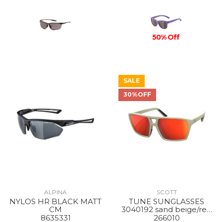
50% Off
SALE
30%OFF
ALPINA
SCOTT
NYLOS HR BLACK MATT
TUNE SUNGLASSES
CM
3040192 sand beige/red
chrome
8635331
266010