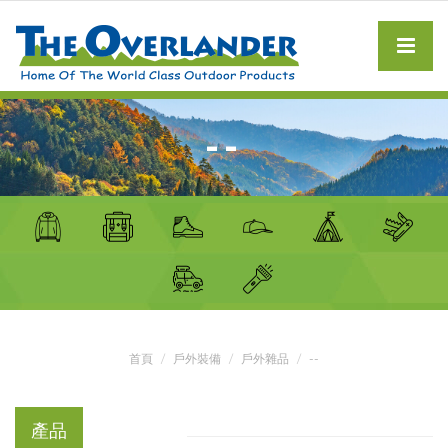
--
首頁
戶外裝備
戶外雜品
--
產品