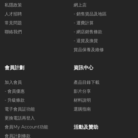
私隱政策
網上店
人才招聘
- 銷售貨品及地區
常見問題
- 運費計算
聯絡我們
- 網店銷售條款
- 退貨及換貨
貨品保養及維修
會員計劃
資訊中心
加入會員
產品目錄下載
- 會員優惠
影片分享
- 升級條款
材料說明
電子會員証功能
選購指南
更換電話再登入
會員My Account功能
活動及贊助
會員計劃條款