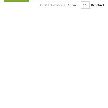
1 to 0 / 0 Products
Show
Product