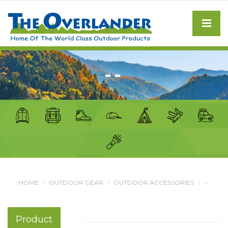
--
HOME
OUTDOOR GEAR
OUTDOOR ACCESSORIES
--
Product