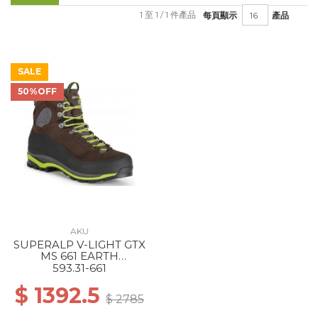
1 至 1 / 1 件產品
每頁顯示
產品
SALE
50%OFF
AKU
SUPERALP V-LIGHT GTX
MS 661 EARTH
BROWN/LIME
593.31-661
$ 1392.5
$ 2785