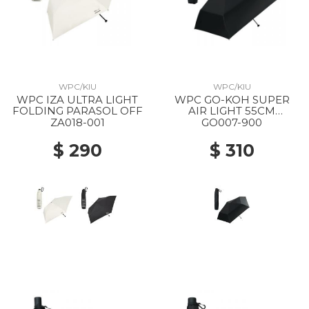
WPC/KIU
WPC/KIU
WPC IZA ULTRA LIGHT
WPC GO-KOH SUPER
FOLDING PARASOL OFF
AIR LIGHT 55CM
FOLDING PARASOL 900
ZA018-001
GO007-900
BLACK
$ 290
$ 310