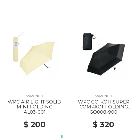
WPC/KIU
WPC/KIU
WPC AIR LIGHT SOLID
WPC GO-KOH SUPER
MINI FOLDING
COMPACT FOLDING
UMBRELLA YELLOW
PARASOL 900 BLACK
AL03-001
GO008-900
$ 200
$ 320