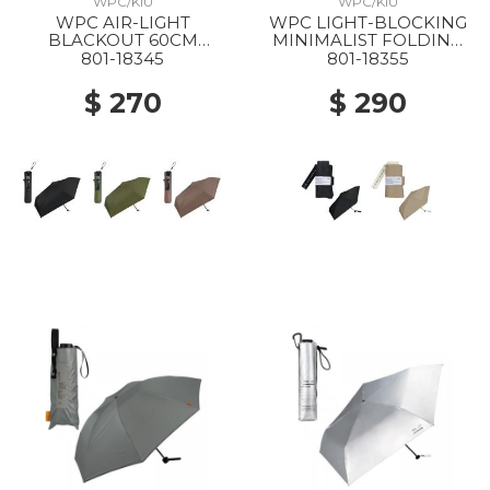
WPC/KIU
WPC/KIU
WPC AIR-LIGHT
WPC LIGHT-BLOCKING
BLACKOUT 60CM
MINIMALIST FOLDING
FOLDING PARASOL
PARASOL BLACK
801-18345
801-18355
BLACK
$ 270
$ 290