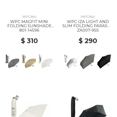
WPC/KIU
WPC/KIU
WPC MAGFIT MINI
WPC IZA LIGHT AND
FOLDING SUNSHADE
SLIM FOLDING PARASOL
PARASOL GRAY
955 SILVER
801-14596
ZA007-955
$ 310
$ 290