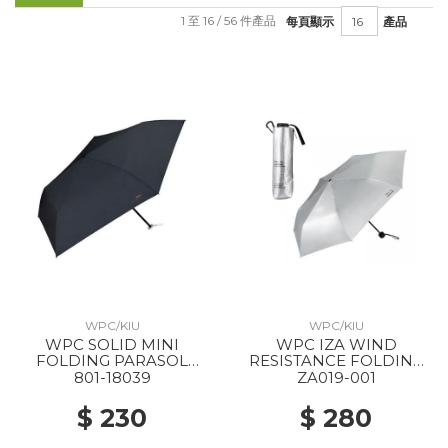
1 至 16 / 56 件產品
每頁顯示
產品
WPC/KIU
WPC/KIU
WPC SOLID MINI
WPC IZA WIND
FOLDING PARASOL
RESISTANCE FOLDING
BLACK
PARASOL SILVER
801-18039
ZA019-001
$ 230
$ 280