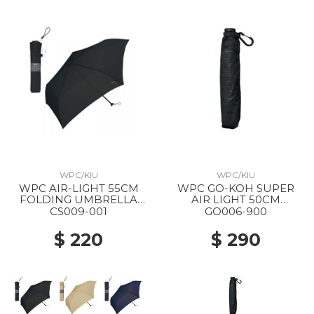
WPC/KIU
WPC/KIU
WPC AIR-LIGHT 55CM
WPC GO-KOH SUPER
FOLDING UMBRELLA
AIR LIGHT 50CM
BLACK
FOLDING PARASOL 900
CS009-001
GO006-900
BLACK
$ 220
$ 290