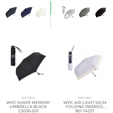
WPC/KIU
WPC/KIU
WPC SHAPE MEMORY
WPC AIR-LIGHT 55CM
UMBRELLA BLACK
FOLDING PARASOL
LAVENDER X OFF
CS006-001
801-14337