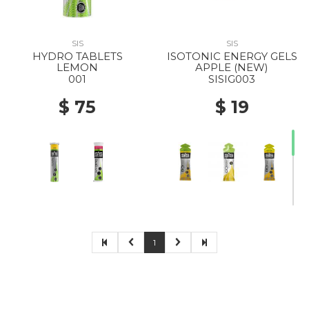
SIS
SIS
HYDRO TABLETS
ISOTONIC ENERGY GELS
LEMON
APPLE (NEW)
001
SISIG003
$ 75
$ 19
1