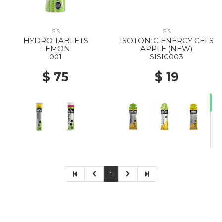
SIS
SIS
HYDRO TABLETS
ISOTONIC ENERGY GELS
LEMON
APPLE (NEW)
001
SISIG003
$ 75
$ 19
1