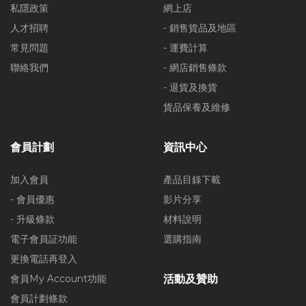
私隱政策
網上店
人才招聘
- 銷售貨品及地區
常見問題
- 運費計算
聯絡我們
- 網店銷售條款
- 退貨及換貨
貨品保養及維修
會員計劃
資訊中心
加入會員
產品目錄下載
- 會員優惠
影片分享
- 升級條款
材料說明
電子會員証功能
選購指南
更換電話再登入
會員My Account功能
活動及贊助
會員計劃條款