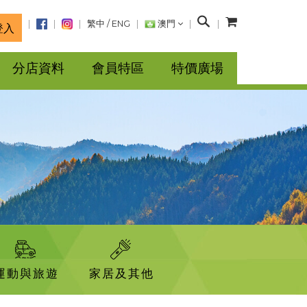
搜
繁中
/
ENG
澳門
登入
尋
分店資料
會員特區
特價廣場
運動與旅遊
家居及其他