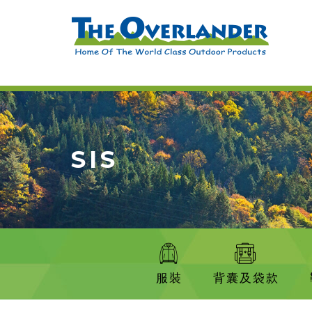
SIS
服裝
背囊及袋款