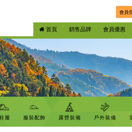
會員
首頁
銷售品牌
會員優惠
鞋履
服裝配飾
露營裝備
戶外裝備