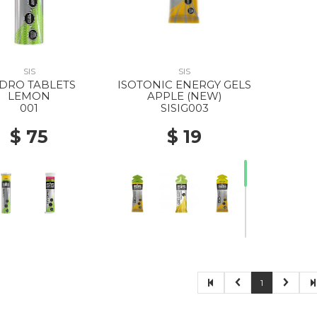
SIS
SIS
DRO TABLETS
ISOTONIC ENERGY GELS
LEMON
APPLE (NEW)
001
SISIG003
$ 75
$ 19
1