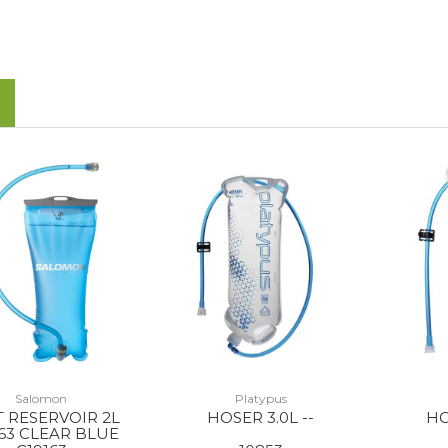
Salomon
Platypus
 RESERVOIR 2L
HOSER 3.0L --
HO
163 CLEAR BLUE