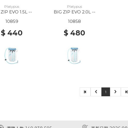
Platypus
Platypus
 ZIP EVO 1.5L --
BIG ZIP EVO 2.0L --
10859
10858
$ 440
$ 480
1