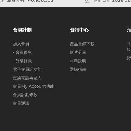
瀏覽人數 140,938,505
更新日期 2026.08
會員計劃
資訊中心
加入會員
產品目錄下載
T
O
- 會員優惠
影片分享
野
- 升級條款
材料說明
電子會員証功能
選購指南
更換電話再登入
會員My Account功能
會員計劃條款
會員通訊