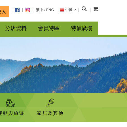
搜
繁中
/
ENG
中國
登入
尋
分店資料
會員特區
特價廣場
運動與旅遊
家居及其他