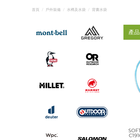
首頁
戶外裝備
水樽及水袋
背囊水袋
產品
SOFT
C19