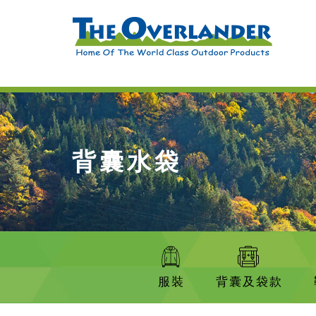
背囊水袋
服裝
背囊及袋款