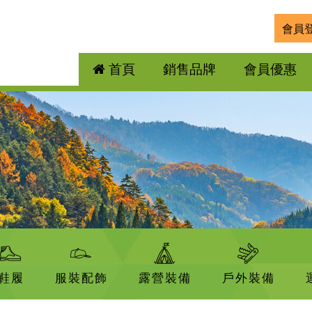
會員
首頁
銷售品牌
會員優惠
鞋履
服裝配飾
露營裝備
戶外裝備