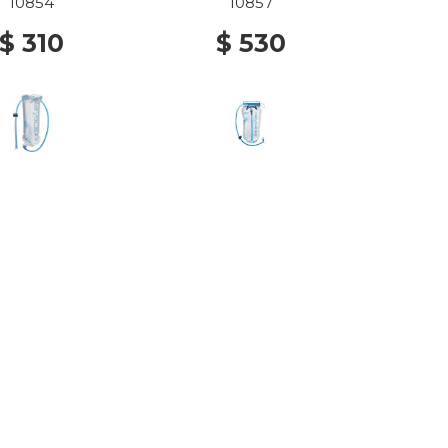
10854
10857
$ 310
$ 530