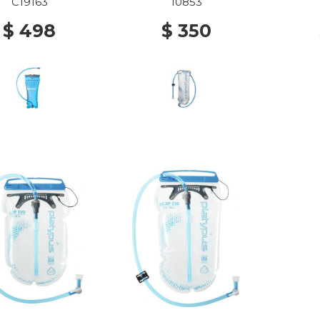
C19163
10853
$ 498
$ 350