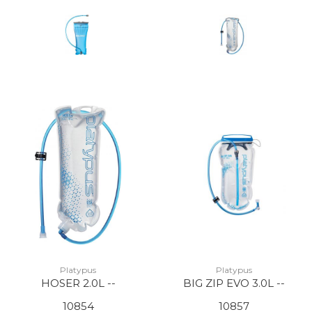
Platypus
Platypus
HOSER 2.0L --
BIG ZIP EVO 3.0L --
10854
10857