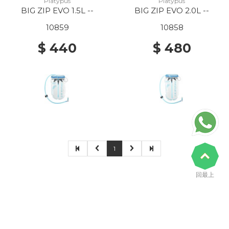
Platypus
Platypus
BIG ZIP EVO 1.5L --
BIG ZIP EVO 2.0L --
10859
10858
$ 440
$ 480
1
回最上
瀏覽人數 140,994,916