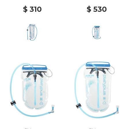
$ 310
$ 530