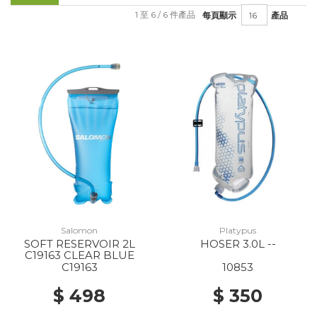
1 至 6 / 6 件產品
每頁顯示
產品
Salomon
Platypus
SOFT RESERVOIR 2L
HOSER 3.0L --
C19163 CLEAR BLUE
C19163
10853
$ 498
$ 350