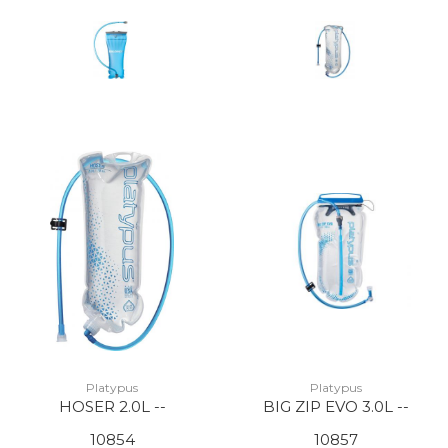
Platypus
Platypus
HOSER 2.0L --
BIG ZIP EVO 3.0L --
10854
10857