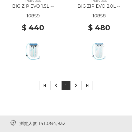
Platypus
Platypus
BIG ZIP EVO 1.5L --
BIG ZIP EVO 2.0L --
10859
10858
$ 440
$ 480
1
瀏覽人數 141,084,932