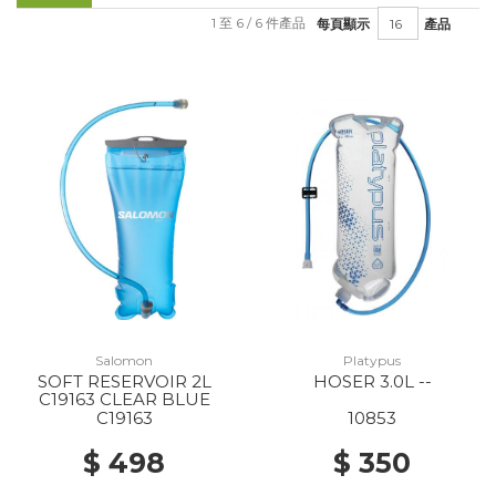
1 至 6 / 6 件產品
每頁顯示
產品
Salomon
Platypus
SOFT RESERVOIR 2L
HOSER 3.0L --
C19163 CLEAR BLUE
C19163
10853
$ 498
$ 350