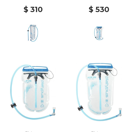
$ 310
$ 530