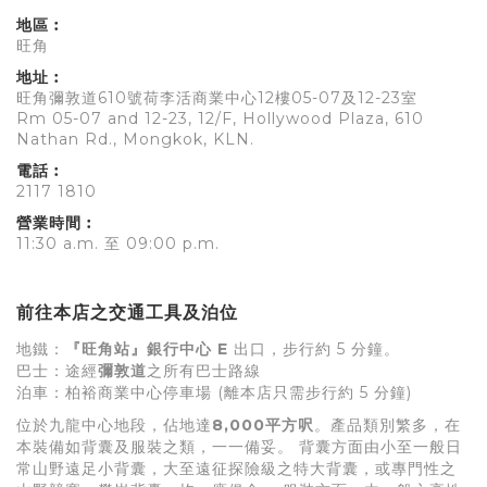
地區︰
旺角
地址︰
旺角彌敦道610號荷李活商業中心12樓05-07及12-23室
Rm 05-07 and 12-23, 12/F, Hollywood Plaza, 610
Nathan Rd., Mongkok, KLN.
電話︰
2117 1810
營業時間︰
11:30 a.m. 至 09:00 p.m.
前往本店之交通工具及泊位
地鐵：
『旺角站』銀行中心 E
出口，步行約 5 分鐘。
巴士：途經
彌敦道
之所有巴士路線
泊車：柏裕商業中心停車場 (離本店只需步行約 5 分鐘)
位於九龍中心地段，佔地達
8,000平方呎
。產品類別繁多，在
本裝備如背囊及服裝之類，一一備妥。 背囊方面由小至一般日
常山野遠足小背囊，大至遠征探險級之特大背囊，或專門性之