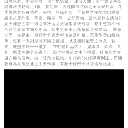
山野競賽、攀岩背囊，均一應俱全。 服裝方面，由一般之高性
能排汗快乾遠足T恤、長短褲，各種防風防雨之全天候外套，冬
季禦寒之各種毛裡、夾棉、羽絨外套，至超厚之極地雪山探險
級之超厚外套、手套、頭罩…等，全部齊備。讓您就算在燠熱的
夏天裡想去南半球之寒冷地區旅遊消暑或滑雪，都不愁買不到
合適之禦寒衣物及用品。其中更有不少是超值之特價品。 鞋履
方面，亦是由一般輕鬆舒適之輕便遠足鞋靴，至重型雪山級靴
等，更有一系列厚薄不同之襪裡，以及相關配套之冰爪、鞋
罩、鞋墊等均一一備妥。 在野營用品方面，如爐具、炊具、食
具、地蓆等則更為齊全。 因位於香港之中心地帶，旺角店之交
通亦極為便利。由『旺角地鐵站』步行約5分鐘即可到達，而彌
敦道為九龍交通之主要幹線，有數十條巴士路線途經此處。