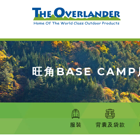
旺角BASE CAMP
服裝
背囊及袋款